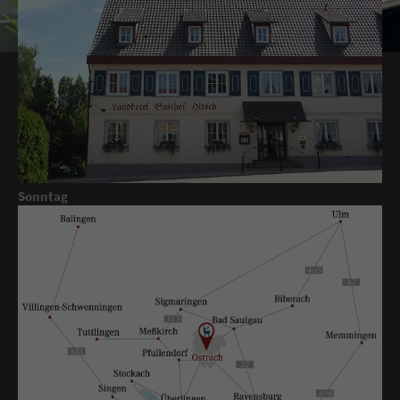
ÖFFNUNGSZEITEN
RESTAURANT
Mo. bis Sa.
11:00 - 14:00 Uhr und 17:30 - 22:00 Uhr
Sonntag
geschlossen
WARME KÜCHE
Mo. bis Sa.
11:45 - 13:30 Uhr und 18:00 - 20:30 Uhr
HOTEL
Rezeption
bis ca 22:00 Uhr
Check in
ab 17:00 Uhr