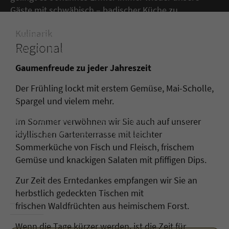
Gäste mit schwäbisch – badischer Küche zu
begeistern. „Ein Landgasthof wie er im Buche steht“ -
Kulinarik
so lobt der Guide Michelin, der das herausragende
Regional
Preis-Leistungsverhältnis und die exzellente Küche
des Hauses seit vielen Jahren mit einem Bib
Gaumenfreude zu jeder Jahreszeit
Gourmand würdigt.
Der Frühling lockt mit erstem Gemüse, Mai-Scholle,
Egal ob Ravensburg, Schloss Sigmaringen oder auch
Spargel und vielem mehr.
Überlingen am Bodensee. Wir liegen sehr zentral und
die touristischen Hot Spots sind mit dem Auto
Im Sommer verwöhnen wir Sie auch auf unserer
bequem in nur 30 Minuten erreichbar.
idyllischen Gartenterrasse mit leichter
Sommerküche von Fisch und Fleisch, frischem
Wir freuen uns auf Ihren Besuch bei uns in
Gemüse und knackigen Salaten mit pfiffigen Dips.
Oberschwaben!
Zur Zeit des Erntedankes empfangen wir Sie an
Ihre Familie Ermler
herbstlich gedeckten Tischen mit
frischen Waldfrüchten aus heimischem Forst.
Wenn die Tage kürzer werden, ist die Zeit für