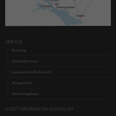
Check
out
bis 11:00 Uhr
Frühstück:
Mo. bis Fr.
ab 06:30 - 09:00 Uhr
Sa. und So.
von 08:00 - 10:00 Uhr
SERVICE
Buchung
Kontaktformular
Speisekarten Restaurant
Mittagstisch
Stellenangebote
GUEST INFORMATION IN ENGLISH